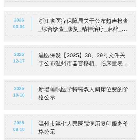
2026
浙江省医疗保障局关于公布超声检查
03-04
_综合诊查_康复_精神治疗_麻醉_血
液系统_美容整形_物理治疗等8类医
疗服务价格项目及医保支付政策的通
知
2025
温医保发【2025】38、39号文件关
12-17
于公布温州市器官移植、临床量表评
估、中医（灸法、拔罐、推拿）、中
医外治、中医针法、中医骨伤等9类
医疗服务价格项目及医保支付政策的
2025
新增睡眠医学特需双人间床位费的价
10-16
通知
格公示
2025
温州市第七人民医院病历复印服务价
09-10
格公示