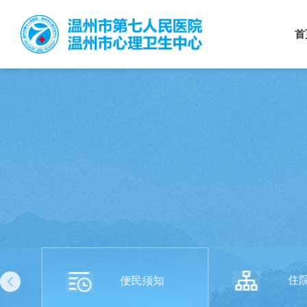
首
住
便民须知