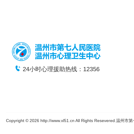
24小时心理援助热线：12356
Copyright © 2026 http://www.xl51.cn All Rights Resever