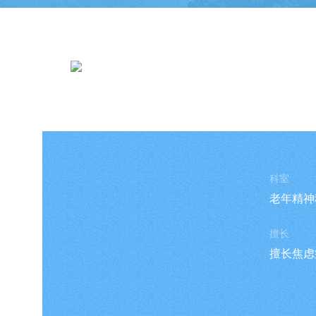
张建敬
科室
老年精神
擅长
擅长焦虑