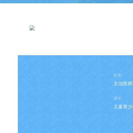
应孝全
科室
主治医师
擅长
儿童青少