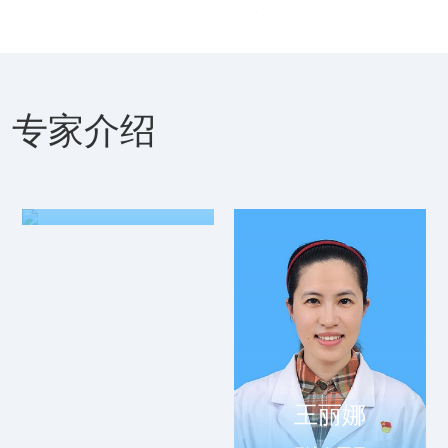
者的具体情况采用个体化治疗方案。科室全体医护人员本
着“一切以病人健康为中心”的理念，全心全意为患者服务。
采用系统的药物治疗、心理治疗及MECT等多种物理治疗相
结合的治疗方法，以“让患者更快、更好的恢复健康”为目
专家介绍
陈光东
标，尽快让患者回归社会。本病区的目标是以“一流的技术、
主任医师，精神综合一病区副
一流的服务、一流的管理”为广大患者提供一个温馨舒适的就
主任
医环境。目前科室共有医师5人，其中副主任医师2人，住院
医师3名，主管护师3人，护士13人。
王丽娜