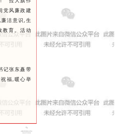
”“拉大旗作
前党风廉政建
廉洁意识,生
政教育。活动
书记张东矗带
祝福,暖心举