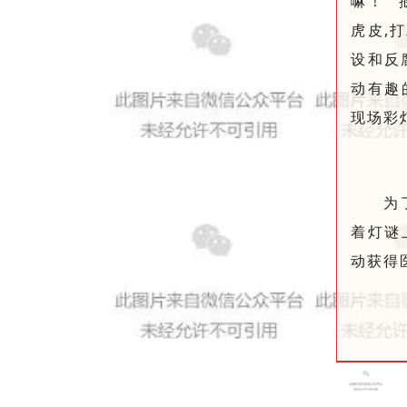
嘛！”
虎皮,
设和反
动有趣
现场彩
为
着灯谜
动获得