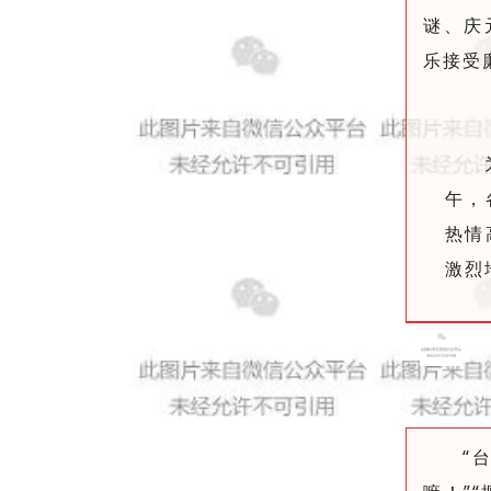
谜、庆
乐接受
午，
热情
激烈
“