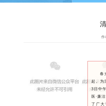
作
春
起。为
3日中
医·廉
了广大