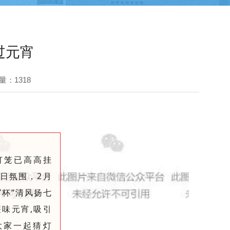
过元宵
量：1318
灯笼已高高挂
日氛围，2月
杯“清风扬七
味元宵,吸引
大家一起猜灯