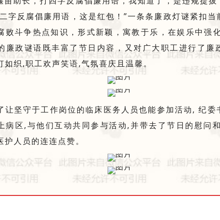
“揠苗助长，打四字反腐倡廉用语，我知道了，是违规提拔！
打二字反腐倡廉用语，这是红包！”一条条廉政灯谜紧扣当
腐败斗争热点知识，形式新颖，寓教于乐，在娱乐中强化
的廉政谜语既丰富了节日内容，又对广大职工进行了廉
灯如织,职工欢声笑语,气氛喜庆且温馨。
了让坚守于工作岗位的临床医务人员也能参加活动, 纪委
上病区,与他们互动共同参与活动,并带去了节日的慰问和
医护人员的连连点赞。