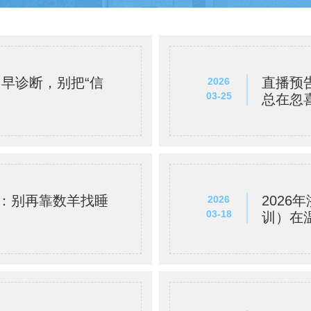
、早诊断，别把“信
直播预
2026
03-25
总在忽
”人：别再靠数羊找睡
202
2026
03-18
！
训）在