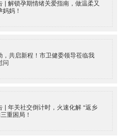
告 | 解锁孕期情绪关爱指南，做温柔又
孕妈妈！
劲，共启新程！市卫健委领导莅临我
慰问
 | 年关社交倒计时，火速化解 “返乡
的三重困局！