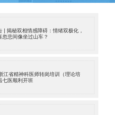
告 | 揭秘双相情感障碍：情绪双极化，
喜忽悲间像坐过山车？
6年浙江省精神科医师转岗培训（理论培
温七医顺利开班